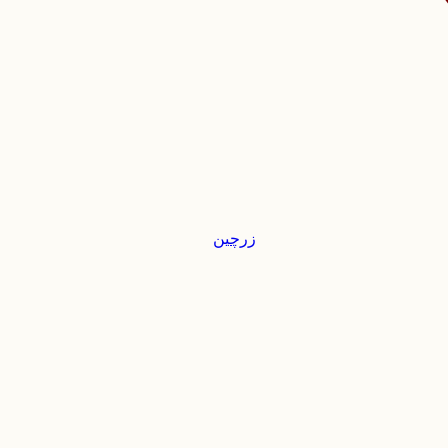
زرچین