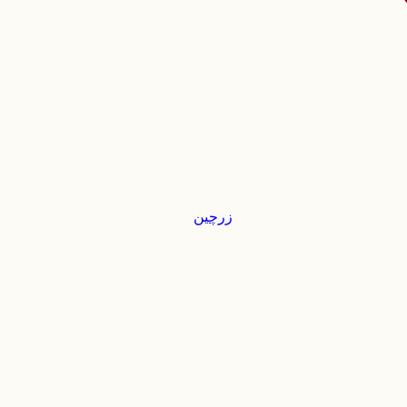
زرچین