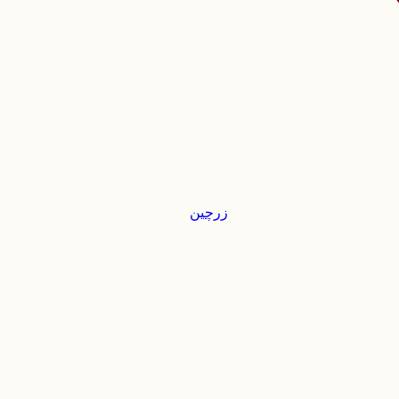
زرچین