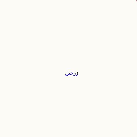
زرچین