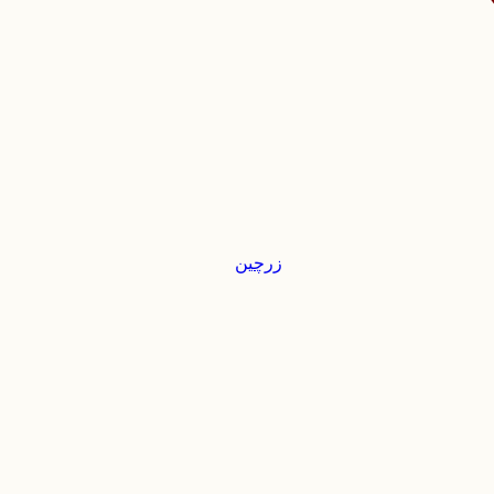
زرچین